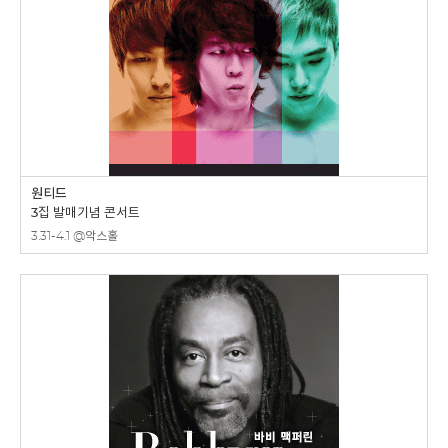
원티드
3집 발매기념 콘서트
3.31-4.1 @악스홀