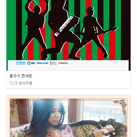
몽구스 콘서트
12.23 @브이홀