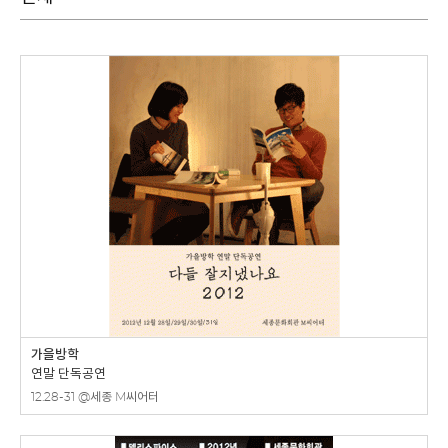
가을방학
연말 단독공연
12.28-31 @세종 M씨어터