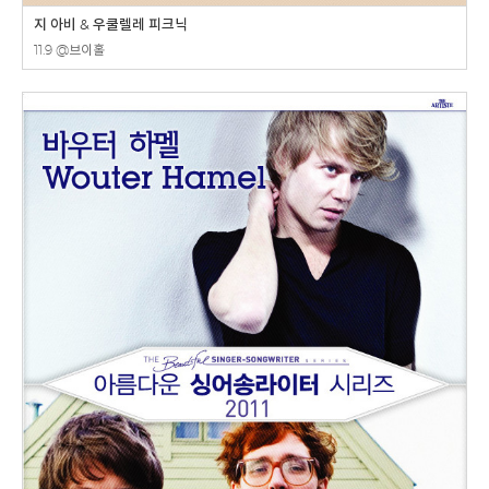
지 아비 & 우쿨렐레 피크닉
11.9 @브이홀