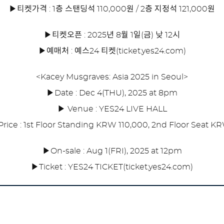
▶티켓가격 : 1층 스탠딩석 110,000원 / 2층 지정석 121,000원
▶티켓오픈 : 2025년 8월 1일(금) 낮 12시
▶예매처 : 예스24 티켓(ticket.yes24.com)
<Kacey Musgraves: Asia 2025 in Seoul>
▶Date : Dec 4(THU), 2025 at 8pm
▶ Venue : YES24 LIVE HALL
Price : 1st Floor Standing KRW 110,000, 2nd Floor Seat K
▶On-sale : Aug 1(FRI), 2025 at 12pm
▶Ticket : YES24 TICKET(ticket.yes24.com)