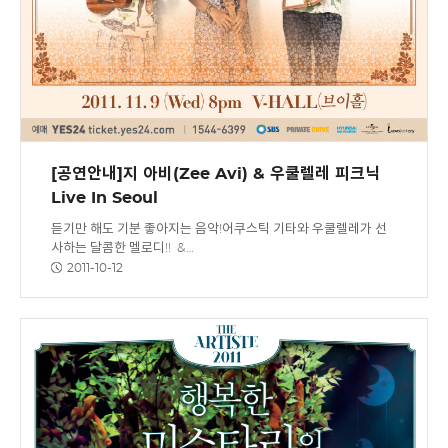
[공연안내]지 아비(Zee Avi) & 우쿨렐레 피크닉
Live In Seoul
듣기만 해도 기분 좋아지는 음악!어쿠스틱 기타와 우쿨렐레가 선
사하는 달콤한 멜로디!! &…
2011-10-12