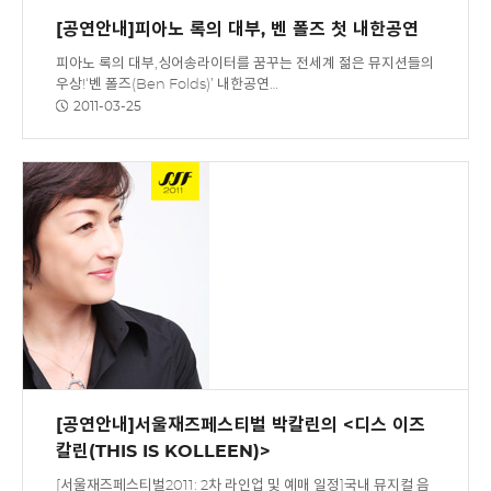
[공연안내]피아노 록의 대부, 벤 폴즈 첫 내한공연
피아노 록의 대부,싱어송라이터를 꿈꾸는 전세계 젊은 뮤지션들의
우상!‘벤 폴즈(Ben Folds)’ 내한공연…
2011-03-25
[공연안내]서울재즈페스티벌 박칼린의 <디스 이즈
칼린(THIS IS KOLLEEN)>
[서울재즈페스티벌2011: 2차 라인업 및 예매 일정]국내 뮤지컬 음