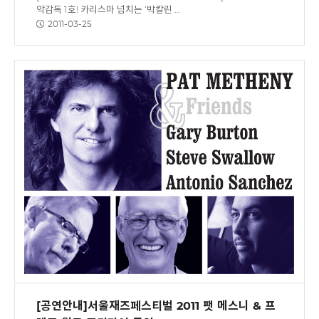
악감독 1호! 카리스마 넘치는 ‘박칼린 …
2011-03-25
[공연안내]서울재즈페스티벌 2011 팻 메스니 & 프