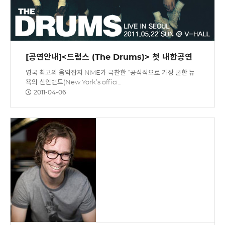
[공연안내]<드럼스 (The Drums)> 첫 내한공연
영국 최고의 음악잡지 NME가 극찬한 “공식적으로 가장 쿨한 뉴
욕의 신인밴드(New York’s offici…
2011-04-06