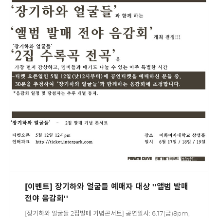
[이벤트] 장기하와 얼굴들 예매자 대상 ''앨범 발매
전야 음감회''
[장기하와 얼굴들 2집발매 기념콘서트] 공연일시: 6.17(금)8pm,