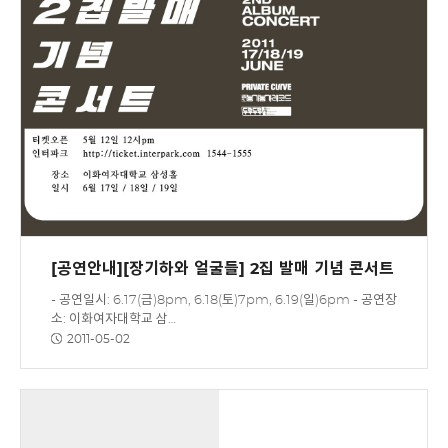
[공연안내][장기하와 얼굴들] 2집 발매 기념 콘서트
- 공연일시: 6.17(금)8pm, 6.18(토)7pm, 6.19(일)6pm - 공연장
소: 이화여자대학교 삼…
2011-05-02